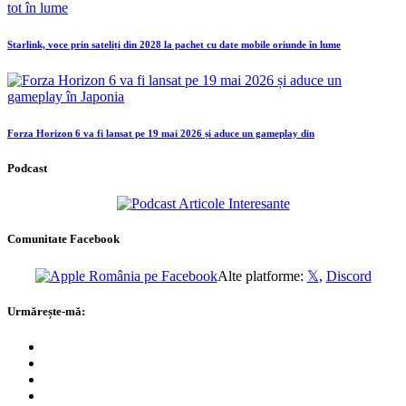
Starlink, voce prin sateliți din 2028 la pachet cu date mobile oriunde în lume
Forza Horizon 6 va fi lansat pe 19 mai 2026 și aduce un gameplay din
Podcast
Comunitate Facebook
Alte platforme:
𝕏
,
Discord
Urmărește-mă: