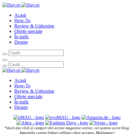
Acasă
How-To
Review & Unboxing
Oferte speciale
În trafic
Despre
Acasă
How-To
Review & Unboxing
Oferte speciale
În trafic
Despre
*dacă dai click și cumperi din aceste magazine online, vei susține acest blog.
Imaginile conțin linkuri afiliate către acestea. Mulțumesc!