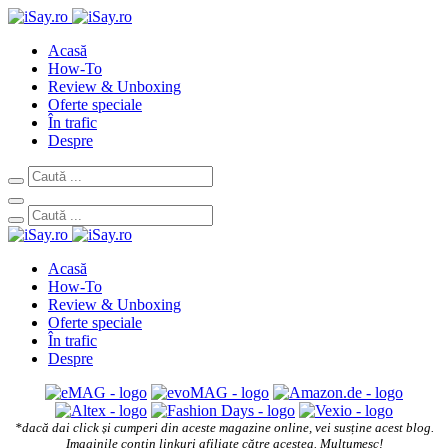
Acasă
How-To
Review & Unboxing
Oferte speciale
În trafic
Despre
Acasă
How-To
Review & Unboxing
Oferte speciale
În trafic
Despre
*dacă dai click și cumperi din aceste magazine online, vei susține acest blog.
Imaginile conțin linkuri afiliate către acestea. Mulțumesc!