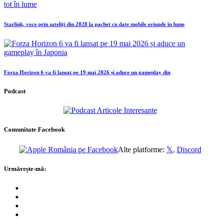
Starlink, voce prin sateliți din 2028 la pachet cu date mobile oriunde în lume
Forza Horizon 6 va fi lansat pe 19 mai 2026 și aduce un gameplay din
Podcast
Comunitate Facebook
Alte platforme:
𝕏
,
Discord
Urmărește-mă: