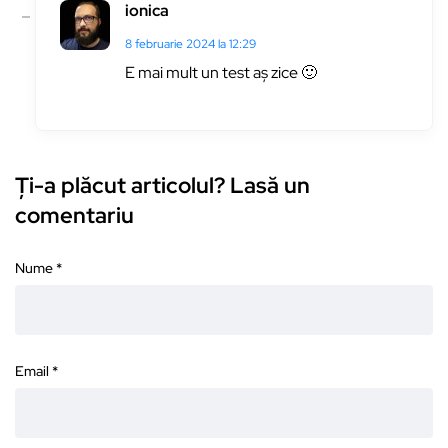
ionica
8 februarie 2024 la 12:29
E mai mult un test aș zice 🙂
Ți-a plăcut articolul? Lasă un
comentariu
Nume
*
Email
*