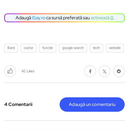
Adaugă
iSay.ro
ca sursă preferată sau
activează
Bard
cache
functie
google search
tech
website
42
Likes
4 Comentarii
Adaugă un comentariu