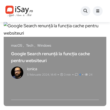
macOS
Tech
Windows
Google Search renunță la funcția cache
pentru websiteuri
ionica
5 februarie 2024, 14:41
3 min
4
24